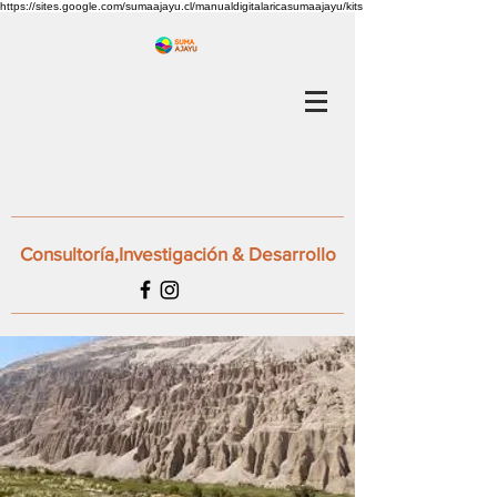
https://sites.google.com/sumaajayu.cl/manualdigitalaricasumaajayu/kits
Consultoría,Investigación & Desarrollo