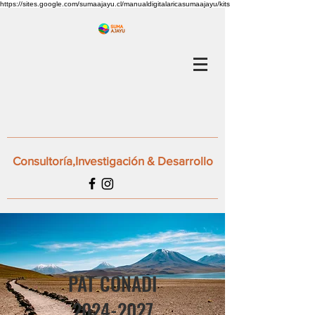
https://sites.google.com/sumaajayu.cl/manualdigitalaricasumaajayu/kits
Consultoría,Investigación & Desarrollo
PAT CONADI
2024-2027