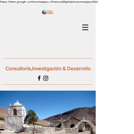
https://sites.google.com/sumaajayu.cl/manualdigitalaricasumaajayu/kits
Consultoría,Investigación & Desarrollo